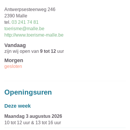
Adres
Antwerpsesteenweg 246
,
2390
Malle
tel.
03 241 74 81
E-
toerisme@malle.be
mail
Website
http://www.toerisme-malle.be
Vandaag
zijn wij open van
9
tot
12
uur
Morgen
gesloten
Openingsuren
Deze week
maandag 3 augustus 2026
10
tot
12
uur
&
13
tot
16
uur