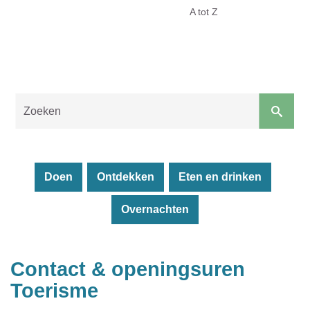
Toerisme
A tot Z
Malle
Naar
content
Doen
Ontdekken
Eten en drinken
Overnachten
Sluiten
Contact & openingsuren
Toerisme