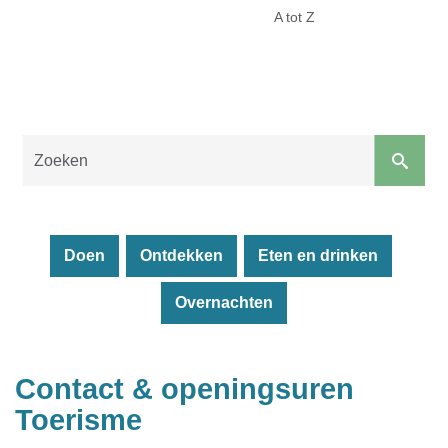
Toerisme
A tot Z
Malle
Naar
content
Doen
Ontdekken
Eten en drinken
Overnachten
Sluiten
Contact & openingsuren
Toerisme