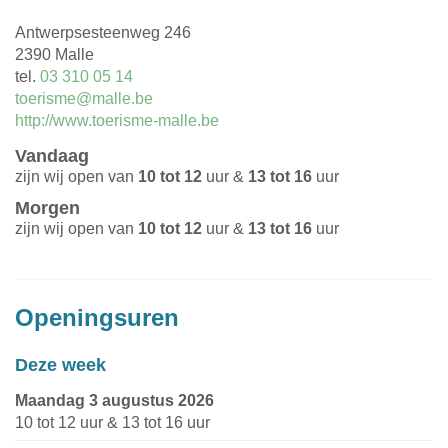
Adres
Antwerpsesteenweg 246
,
2390
Malle
tel.
03 310 05 14
E-
toerisme@malle.be
mail
Website
http://www.toerisme-malle.be
Vandaag
zijn wij open van
10
tot
12
uur
&
13
tot
16
uur
Morgen
zijn wij open van
10
tot
12
uur
&
13
tot
16
uur
Openingsuren
Deze week
maandag 3 augustus 2026
10
tot
12
uur
&
13
tot
16
uur