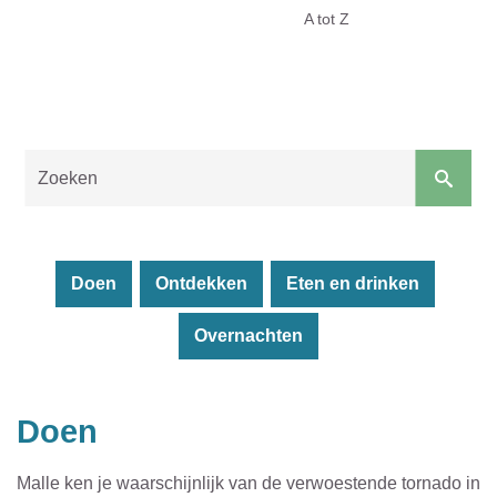
Toerisme
A tot Z
Malle
Naar
content
Doen
Ontdekken
Eten en drinken
Overnachten
Sluiten
Doen
Malle ken je waarschijnlijk van de verwoestende tornado in