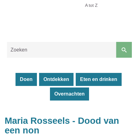
Toerisme
A tot Z
Malle
Naar
content
Doen
Ontdekken
Eten en drinken
Overnachten
Sluiten
Maria Rosseels - Dood van
een non