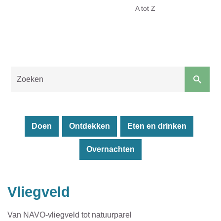
Toerisme
A tot Z
Malle
Naar
content
Doen
Ontdekken
Eten en drinken
Overnachten
Sluiten
Vliegveld
Van NAVO-vliegveld tot natuurparel